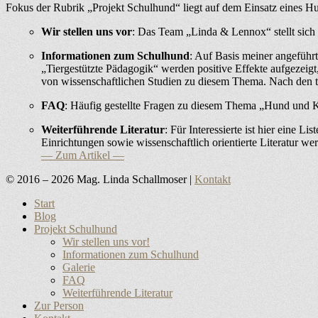
Fokus der Rubrik „Projekt Schulhund“ liegt auf dem Einsatz eines Hund
Wir stellen uns vor
: Das Team „Linda & Lennox“ stellt sich
Informationen zum Schulhund
: Auf Basis meiner angeführ
„Tiergestützte Pädagogik“ werden positive Effekte aufgezeig
von wissenschaftlichen Studien zu diesem Thema. Nach den th
FAQ
: Häufig gestellte Fragen zu diesem Thema „Hund und K
Weiterführende Literatur
: Für Interessierte ist hier eine
Einrichtungen sowie wissenschaftlich orientierte Literatur wer
— Zum Artikel —
© 2016 – 2026 Mag. Linda Schallmoser |
Kontakt
Nach
Start
oben
Blog
scrollen
Projekt Schulhund
Wir stellen uns vor!
Informationen zum Schulhund
Galerie
FAQ
Weiterführende Literatur
Zur Person