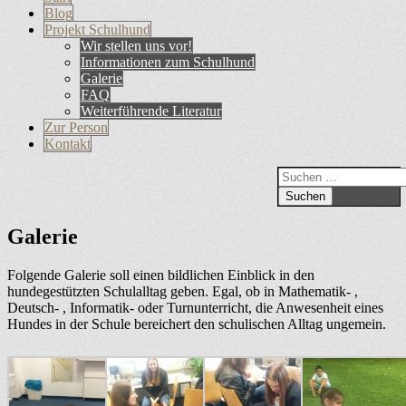
Primäres
Inhalt
Blog
Menü
springen
Projekt Schulhund
Wir stellen uns vor!
Informationen zum Schulhund
Galerie
FAQ
Weiterführende Literatur
Zur Person
Kontakt
Suchen
Suchen
nach:
Galerie
Folgende Galerie soll einen bildlichen Einblick in den
hundegestützten Schulalltag geben. Egal, ob in Mathematik- ,
Deutsch- , Informatik- oder Turnunterricht, die Anwesenheit eines
Hundes in der Schule bereichert den schulischen Alltag ungemein.