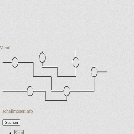
Menü
schallmoser.info
Suchen
nach:
Zum
Start