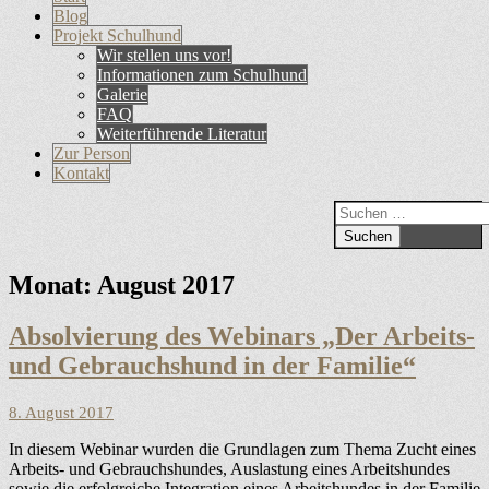
Primäres
Inhalt
Blog
Menü
springen
Projekt Schulhund
Wir stellen uns vor!
Informationen zum Schulhund
Galerie
FAQ
Weiterführende Literatur
Zur Person
Kontakt
Suchen
Suchen
nach:
Monat:
August 2017
Absolvierung des Webinars „Der Arbeits-
und Gebrauchshund in der Familie“
Veröffentlicht
8. August 2017
am
In diesem Webinar wurden die Grundlagen zum Thema Zucht eines
Arbeits- und Gebrauchshundes, Auslastung eines Arbeitshundes
sowie die erfolgreiche Integration eines Arbeitshundes in der Familie