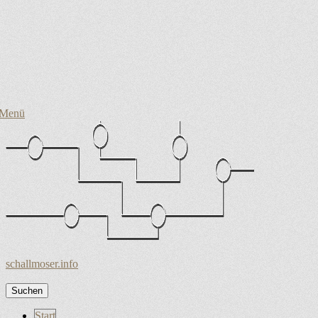
Menü
schallmoser.info
Suchen
nach:
Zum
Start