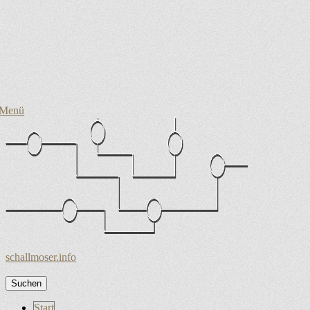
Menü
schallmoser.info
Suchen
nach:
Zum
Start