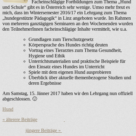
Facheinschlägige Fortbildungen zum Thema „Hund
und Schule“ gibt es in Österreich sehr wenige. Umso mehr freut es
mich, dass im Wintersemester 2016/17 ein Lehrgang zum Thema
„hundegestützte Pädagogik“ in Linz angeboten wurde. Im Rahmen
von mehreren ganztägigen Seminaren an den Wochenenden wurden
den TeilnehmerInnen facheinschlägige Inhalte vermittelt, wie u.a.
Grundlagen zum Tierschutzgesetz
Körpersprache des Hundes richtig deuten
Vortrag eines Tierarztes zum Thema Gesundheit,
Hygiene und Ethik
Unterrichtsmaterialien und praktische Beispiele für
den Einsatz eines Hundes im Unterricht
Spiele mit dem eigenen Hund ausprobieren
Überblick über aktuelle themenbezogene Studien und
deren Ergebnisse
Am Samstag, 15. Jänner 2017 haben wir den Lehrgang nun offiziell
abgeschlossen. 🙂
Kategorien
Hund
Beitragsnavigation
Vorheriger
Beitrag:
Nächster
Beitrag: