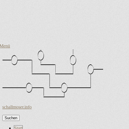
Menü
schallmoser.info
Suchen
nach:
Zum
Start