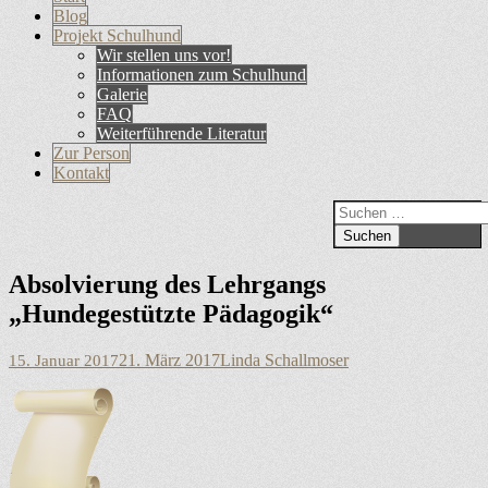
Primäres
Inhalt
Blog
Menü
springen
Projekt Schulhund
Wir stellen uns vor!
Informationen zum Schulhund
Galerie
FAQ
Weiterführende Literatur
Zur Person
Kontakt
Suchen
Suchen
nach:
Absolvierung des Lehrgangs
„Hundegestützte Pädagogik“
Veröffentlicht
Autor
21. März 2017
Linda Schallmoser
15. Januar 2017
am