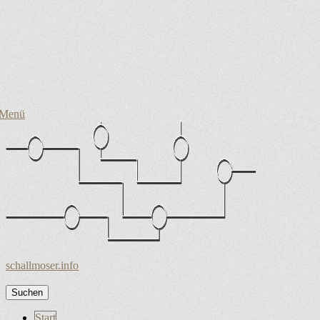
Menü
schallmoser.info
Suchen
nach:
Zum
Start