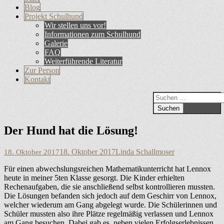
Primäres
Inhalt
Blog
Menü
springen
Projekt Schulhund
Wir stellen uns vor!
Informationen zum Schulhund
Galerie
FAQ
Weiterführende Literatur
Zur Person
Kontakt
Suchen
Suchen
nach:
Der Hund hat die Lösung!
Veröffentlicht
Autor
18. Oktober 2017
Linda Schallmoser
18. Oktober 2017
am
Für einen abwechslungsreichen Mathematikunterricht hat Lennox
heute in meiner 5ten Klasse gesorgt. Die Kinder erhielten
Rechenaufgaben, die sie anschließend selbst kontrollieren mussten.
Die Lösungen befanden sich jedoch auf dem Geschirr von Lennox,
welcher wiederum am Gang abgelegt wurde. Die Schülerinnen und
Schüler mussten also ihre Plätze regelmäßig verlassen und Lennox
am Gang besuchen. Dabei gab es, neben vielen Erfolgserlebnissen,