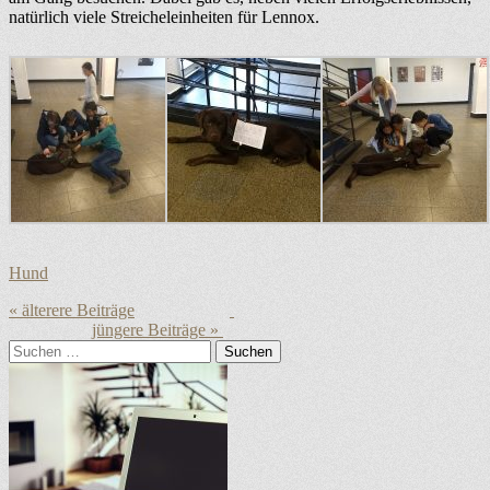
natürlich viele Streicheleinheiten für Lennox.
Kategorien
Hund
Beitragsnavigation
Vorheriger
Nächster
Beitrag:
Suchen
Beitrag:
nach: