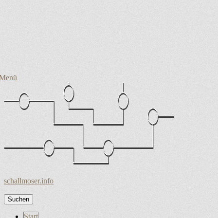
Menü
schallmoser.info
Suchen
nach:
Zum
Start