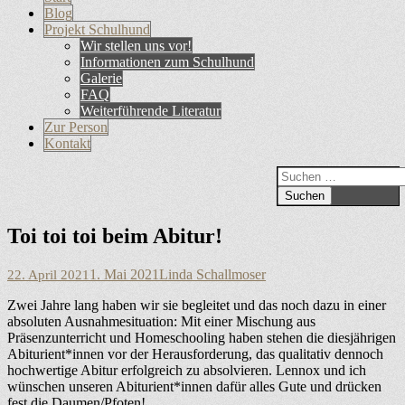
Primäres
Inhalt
Blog
Menü
springen
Projekt Schulhund
Wir stellen uns vor!
Informationen zum Schulhund
Galerie
FAQ
Weiterführende Literatur
Zur Person
Kontakt
Suchen
Suchen
nach:
Toi toi toi beim Abitur!
Veröffentlicht
Autor
1. Mai 2021
Linda Schallmoser
22. April 2021
am
Zwei Jahre lang haben wir sie begleitet und das noch dazu in einer
absoluten Ausnahmesituation: Mit einer Mischung aus
Präsenzunterricht und Homeschooling haben stehen die diesjährigen
Abiturient*innen vor der Herausforderung, das qualitativ dennoch
hochwertige Abitur erfolgreich zu absolvieren. Lennox und ich
wünschen unseren Abiturient*innen dafür alles Gute und drücken
fest die Daumen/Pfoten!